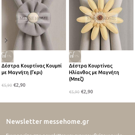
-51%
-51%
Δέστρα Κουρτίνας Κουμπί
Δέστρα Κουρτίνας
με Μαγνήτη (Γκρι)
Ηλίανθος με Μαγνήτη
(Μπεζ)
€
2,90
€
5,90
€
2,90
€
5,90
Newsletter messehome.gr