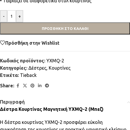
• Ταιριάζει σε διαφορετικά στυλ κουρτίνας
-
+
ΠΡΟΣΘΉΚΗ ΣΤΟ ΚΑΛΆΘΙ
Πρόσθήκη στην Wishlist
Κωδικός προϊόντος:
YXMQ-2
Κατηγορίες:
Δέστρες
,
Κουρτίνες
Ετικέτα:
Τieback
Share:
Περιγραφή
Δέστρα Κουρτίνας Μαγνητική YXMQ-2 (Μπεζ)
Η δέστρα κουρτίνας YXMQ-2 προσφέρει εύκολη
συγκράτηση της κουρτίνας με πρακτικό μαγνητικό κλείσιμο.