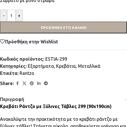
Συμβατό με μονό στρώμα
-
+
ΠΡΟΣΘΉΚΗ ΣΤΟ ΚΑΛΆΘΙ
Πρόσθήκη στην Wishlist
Κωδικός προϊόντος:
ESTIA-299
Κατηγορίες:
Εξαρτήματα
,
Κρεβάτια
,
Μεταλλικά
Ετικέτα:
Rantzo
Share:
Περιγραφή
Κρεβάτι Ράντζο με Ξύλινες Τάβλες 299 (90x190cm)
Ανακαλύψτε την πρακτικότητα με το κρεβάτι ράντζο με
ξύλινες τάβλες! Στήνεται εύκολα, αποθηκεύεται γρήγορα και