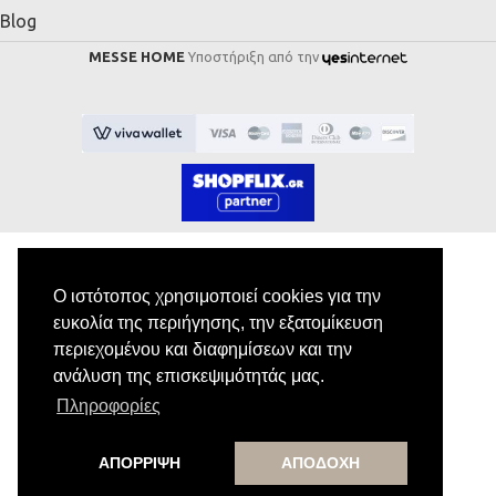
Blog
MESSE HOME
Υποστήριξη από την
Ο ιστότοπος χρησιμοποιεί cookies για την
Εγγραφή στο Newsletter
ευκολία της περιήγησης, την εξατομίκευση
περιεχομένου και διαφημίσεων και την
Κάνε εγγραφή στο newsletter μας για να
ανάλυση της επισκεψιμότητάς μας.
λαμβάνεις αποκλειστικές προσφορές.
Πληροφορίες
ΑΠΟΡΡΙΨΗ
ΑΠΟΔΟΧΗ