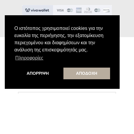
Ο ιστότοπος χρησιμοποιεί cookies για την
ευκολία της περιήγησης, την εξατομίκευση
περιεχομένου και διαφημίσεων και την
ανάλυση της επισκεψιμότητάς μας.
Πληροφορίες
Εγγραφή στο Newsletter
ΑΠΟΡΡΙΨΗ
ΑΠΟΔΟΧΗ
Κάνε εγγραφή στο newsletter μας για να
λαμβάνεις αποκλειστικές προσφορές.
Εγγραφή