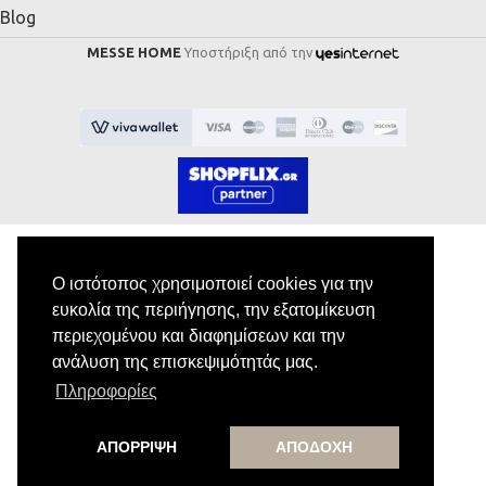
Blog
MESSE HOME
Υποστήριξη από την
Ο ιστότοπος χρησιμοποιεί cookies για την
Εγγραφή στο Newsletter
ευκολία της περιήγησης, την εξατομίκευση
περιεχομένου και διαφημίσεων και την
Κάνε εγγραφή στο newsletter μας για να
ανάλυση της επισκεψιμότητάς μας.
λαμβάνεις αποκλειστικές προσφορές.
Πληροφορίες
ΑΠΟΡΡΙΨΗ
ΑΠΟΔΟΧΗ