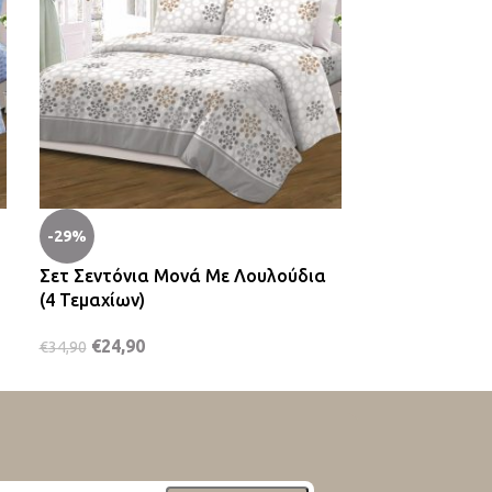
-29%
-38%
Σετ Σεντόνια Μονά Με Λουλούδια
Γέμισμα Διακ
(4 Τεμαχίων)
Μαξιλαροθήκ
€
24,90
€
4,90
€
34,90
€
7,90