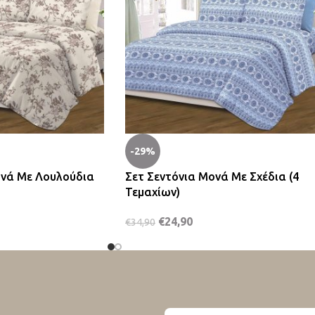
-29%
ονά Με Λουλούδια
Σετ Σεντόνια Μονά Με Σχέδια (4
Τεμαχίων)
€
24,90
€
34,90