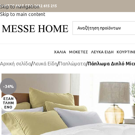
ΑΛΕΣΤΕ ΜΑΣ ΣΤΟ 2612 615 215
Skip to navigation
Skip to main content
ΧΑΛΙΆ
ΜΟΚΈΤΕΣ
ΛΕΥΚΆ ΕΊΔΗ
ΚΟΥΡΤΊΝ
Αρχική σελίδα
/
Λευκά Είδη
/
Παπλώματα
/
Πάπλωμα Διπλό Mic
-34%
ΕΞΑΝ
ΤΛΗΜ
ΈΝΟ