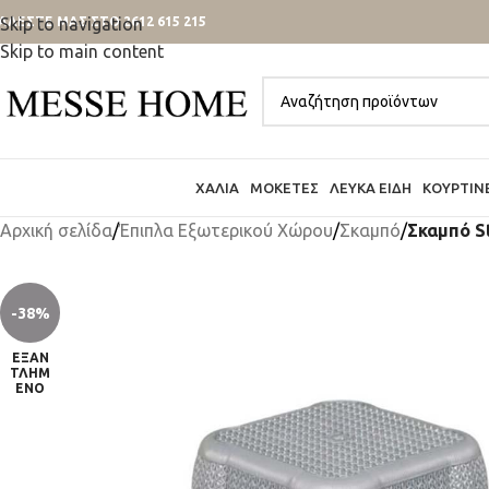
ΑΛΕΣΤΕ ΜΑΣ ΣΤΟ 2612 615 215
Skip to navigation
Skip to main content
ΧΑΛΙΆ
ΜΟΚΈΤΕΣ
ΛΕΥΚΆ ΕΊΔΗ
ΚΟΥΡΤΊΝ
Αρχική σελίδα
/
Έπιπλα Εξωτερικού Χώρου
/
Σκαμπό
/
Σκαμπό St
-38%
ΕΞΑΝ
ΤΛΗΜ
ΈΝΟ