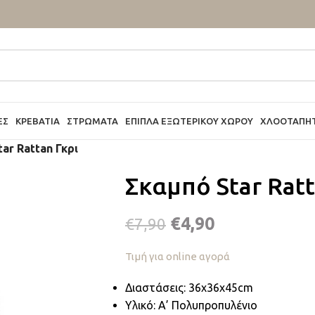
ΕΣ
ΚΡΕΒΆΤΙΑ
ΣΤΡΏΜΑΤΑ
ΈΠΙΠΛΑ ΕΞΩΤΕΡΙΚΟΎ ΧΏΡΟΥ
ΧΛΟΟΤΆΠΗ
ar Rattan Γκρι
Σκαμπό Star Ratt
€
4,90
€
7,90
Τιμή για online αγορά
Διαστάσεις: 36x36x45cm
Υλικό: Α’ Πολυπροπυλένιο