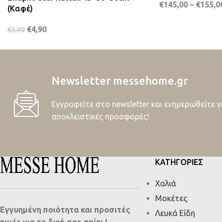
€
145,00
–
€
155,0
(Καφέ)
€
4,90
€
5,90
Newsletter messehome.gr
Εγγραφείτε στο newsletter και ενημερωθείτε γ
αποκλειστικές προσφορές!
ΚΑΤΗΓΟΡΙΕΣ
Χαλιά
Μοκέτες
Εγγυημένη ποιότητα και προσιτές
Λευκά Είδη
τιμές για το δικό σας σπίτι !