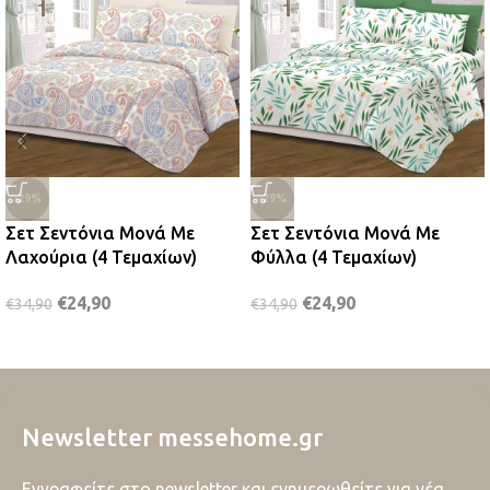
-29%
-29%
Σετ Σεντόνια Μονά Με
Σετ Σεντόνια Μονά Με
Λαχούρια (4 Τεμαχίων)
Φύλλα (4 Τεμαχίων)
€
24,90
€
24,90
€
34,90
€
34,90
Newsletter messehome.gr
Εγγραφείτε στο newsletter και ενημερωθείτε για νέα