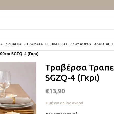
ΕΣ
ΚΡΕΒΆΤΙΑ
ΣΤΡΏΜΑΤΑ
ΈΠΙΠΛΑ ΕΞΩΤΕΡΙΚΟΎ ΧΏΡΟΥ
ΧΛΟΟΤΆΠΗ
00cm SGZQ-4 (Γκρι)
Τραβέρσα Τραπε
SGZQ-4 (Γκρι)
€
13,90
Τιμή για online αγορά