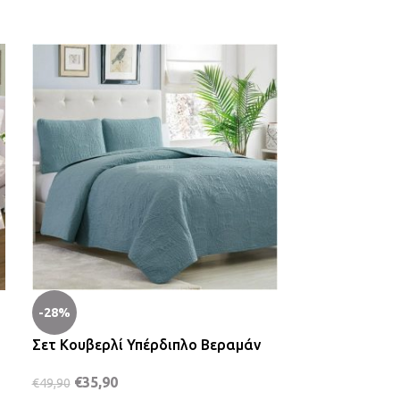
-28%
-47%
Σετ Κουβερλί Υπέρδιπλο Βεραμάν
Σετ Παπλωμα
τεμαχίων (Rh
€
35,90
€
49,90