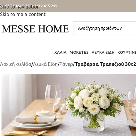
ΑΛΕΣΤΕ ΜΑΣ ΣΤΟ 2612 615 215
Skip to navigation
Skip to main content
ΧΑΛΙΆ
ΜΟΚΈΤΕΣ
ΛΕΥΚΆ ΕΊΔΗ
ΚΟΥΡΤΊΝ
Αρχική σελίδα
/
Λευκά Είδη
/
Ράνερ
/
Τραβέρσα Τραπεζιού 30x2