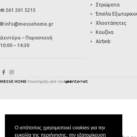
Στρώματα
☎️ 261 261 5215
Έπιπλα Εξωτερικ
Χλοοτάπητες
🌐 info@messehome.gr
Κουζίνα
Δευτέρα – Παρασκευή
Airbnb
10:00 – 14:30
MESSE HOME
Υποστήριξη από την
Ο ιστότοπος χρησιμοποιεί cookies για την
ευκολία της περιήγησης, την εξατομίκευση