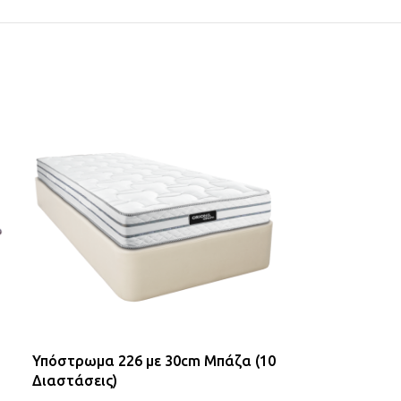
Υπόστρωμα 226 με 30cm Μπάζα (10
Κρεβάτι Rodo
Διαστάσεις)
€
686,00
–
€
84