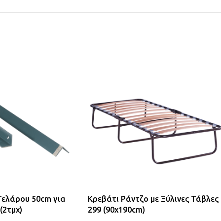
Τελάρου 50cm για
Κρεβάτι Ράντζο με Ξύλινες Τάβλες
(2τμχ)
299 (90x190cm)