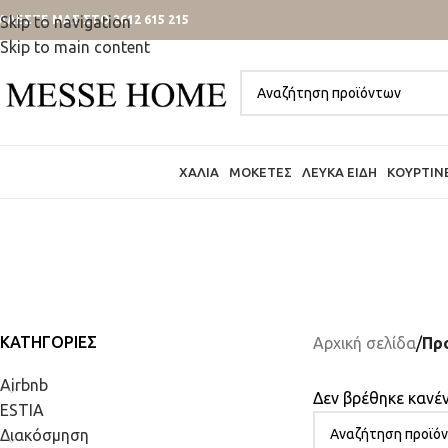
ΑΛΕΣΤΕ ΜΑΣ ΣΤΟ 2612 615 215
Skip to navigation
Skip to main content
ΧΑΛΙΆ
ΜΟΚΈΤΕΣ
ΛΕΥΚΆ ΕΊΔΗ
ΚΟΥΡΤΊΝ
ΚΑΤΗΓΟΡΊΕΣ
Αρχική σελίδα
/
Προ
Airbnb
Δεν βρέθηκε κανέν
ESTIA
Διακόσμηση