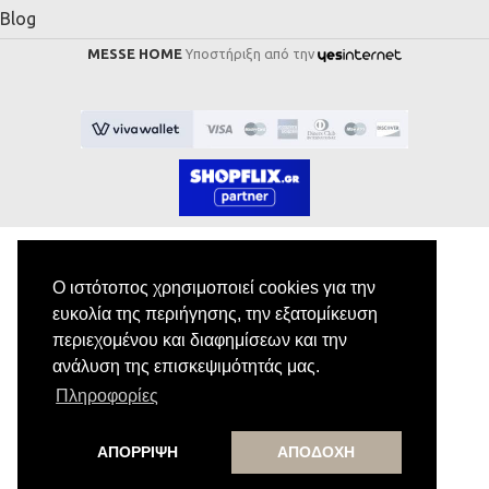
Blog
MESSE HOME
Υποστήριξη από την
Ο ιστότοπος χρησιμοποιεί cookies για την
Εγγραφή στο Newsletter
ευκολία της περιήγησης, την εξατομίκευση
περιεχομένου και διαφημίσεων και την
Κάνε εγγραφή στο newsletter μας για να
ανάλυση της επισκεψιμότητάς μας.
λαμβάνεις αποκλειστικές προσφορές.
Πληροφορίες
ΑΠΟΡΡΙΨΗ
ΑΠΟΔΟΧΗ