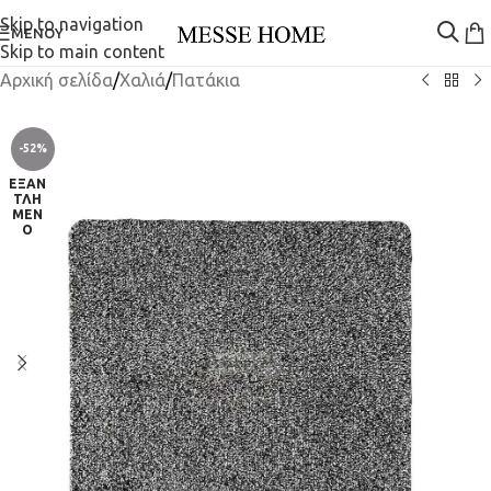
Skip to navigation
ΜΕΝΟΎ
Skip to main content
Αρχική σελίδα
/
Χαλιά
/
Πατάκια
-52%
ΕΞΑΝ
ΤΛΗ
ΜΈΝ
Ο