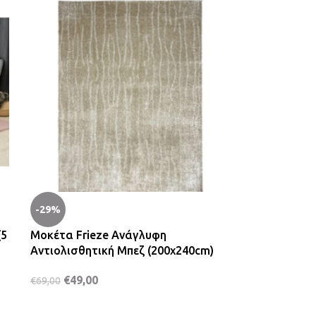
-29%
(5
Μοκέτα Frieze Ανάγλυφη
Αντιολισθητική Μπεζ (200x240cm)
€
49,00
€
69,00