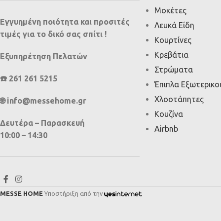
Μοκέτες
Εγγυημένη ποιότητα και προσιτές
Λευκά Είδη
τιμές για το δικό σας σπίτι !
Κουρτίνες
Κρεβάτια
Εξυπηρέτηση Πελατών
Στρώματα
☎️ 261 261 5215
Έπιπλα Εξωτερικ
Χλοοτάπητες
🌐 info@messehome.gr
Κουζίνα
Δευτέρα – Παρασκευή
Airbnb
10:00 – 14:30
MESSE HOME
Υποστήριξη από την