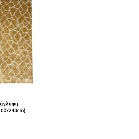
νάγλυφη
200x240cm)