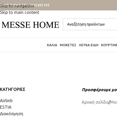
ΑΛΕΣΤΕ ΜΑΣ ΣΤΟ 2612 615 215
Skip to navigation
Skip to main content
ΧΑΛΙΆ
ΜΟΚΈΤΕΣ
ΛΕΥΚΆ ΕΊΔΗ
ΚΟΥΡΤΊΝ
ΚΑΤΗΓΟΡΊΕΣ
Προσφέρουμε μοκέ
Airbnb
Αρχική σελίδα
/
Μο
ESTIA
Διακόσμηση