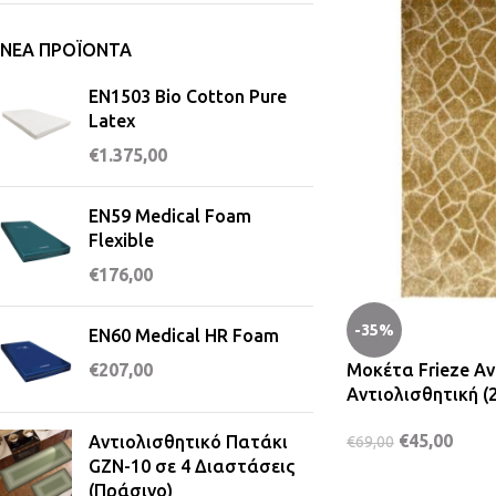
ΝΈΑ ΠΡΟΪΌΝΤΑ
EN1503 Bio Cotton Pure
Latex
€
1.375,00
EN59 Medical Foam
Flexible
€
176,00
-35%
EN60 Medical HR Foam
Μοκέτα Frieze Α
€
207,00
Αντιολισθητική (
€
45,00
Αντιολισθητικό Πατάκι
€
69,00
GZN-10 σε 4 Διαστάσεις
(Πράσινο)