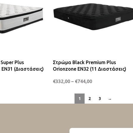
Super Plus
Στρώμα Black Premium Plus
 EN31 (Διαστάσεις)
Orionzone EN32 (11 Διαστάσεις)
€
332,00
–
€
744,00
1
2
3
→