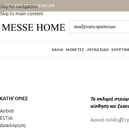
ΑΛΕΣΤΕ ΜΑΣ ΣΤΟ 2612 615 215
Skip to navigation
Skip to main content
ΧΑΛΙΆ
ΜΟΚΈΤΕΣ
ΛΕΥΚΆ ΕΊΔΗ
ΚΟΥΡΤΊΝ
ΚΑΤΗΓΟΡΊΕΣ
Τα σκληρά στρώμ
αίσθηση και ξεκο
Airbnb
ESTIA
Αρχική σελίδα
/
Στ
Διακόσμηση