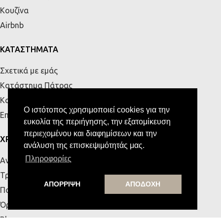
Κουζίνα
Airbnb
ΚΑΤΑΣΤΗΜΑΤΑ
Σχετικά με εμάς
Κατάστημα Πάτρας
Κατάστημα Κρήτης
Ο ιστότοπος χρησιμοποιεί cookies για την
Επικοινωνία
ευκολία της περιήγησης, την εξατομίκευση
περιεχομένου και διαφημίσεων και την
ΧΡΗΣΙΜΑ
ανάλυση της επισκεψιμότητάς μας.
Πληροφορίες
Αναζήτηση Παραγγελίας
Τρόποι Αποστολής & Πληρωμής
ΑΠΟΡΡΙΨΗ
ΑΠΟΔΟΧΗ
Πολιτική Απορρήτου
Όροι Χρήσης
Blog