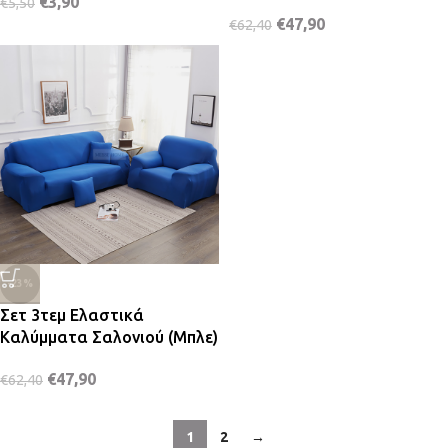
€
3,90
€
5,50
€
47,90
€
62,40
-23%
Σετ 3τεμ Ελαστικά
Καλύμματα Σαλονιού (Μπλε)
€
47,90
€
62,40
1
2
→