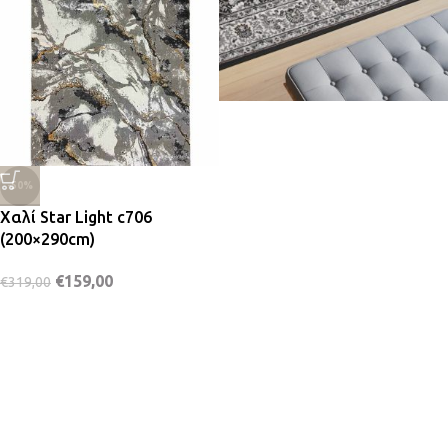
-50%
Χαλί Star Light c706
(200×290cm)
€
159,00
€
319,00