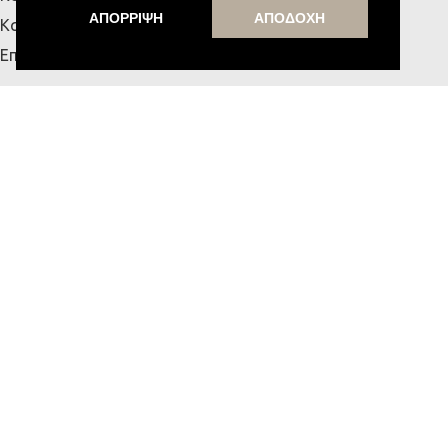
ΑΠΟΡΡΙΨΗ
ΑΠΟΔΟΧΗ
Κατάστημα Κρήτης
Επικοινωνία
ΧΡΗΣΙΜΑ
Αναζήτηση Παραγγελίας
Τρόποι Αποστολής & Πληρωμής
Πολιτική Απορρήτου
Όροι Χρήσης
Blog
MESSE HOME
Υποστήριξη από την