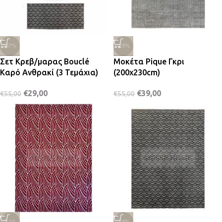
-47%
-29%
Σετ Κρεβ/μαρας Bouclé
Μοκέτα Pique Γκρι
Καρό Ανθρακί (3 Τεμάχια)
(200x230cm)
€
29,00
€
39,00
€
55,00
€
55,00
-31%
-29%