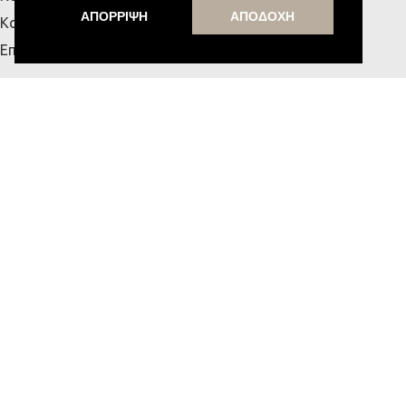
ΑΠΟΡΡΙΨΗ
ΑΠΟΔΟΧΗ
Κατάστημα Κρήτης
Επικοινωνία
ΧΡΗΣΙΜΑ
Αναζήτηση Παραγγελίας
Τρόποι Αποστολής & Πληρωμής
Πολιτική Απορρήτου
Όροι Χρήσης
Blog
MESSE HOME
Υποστήριξη από την