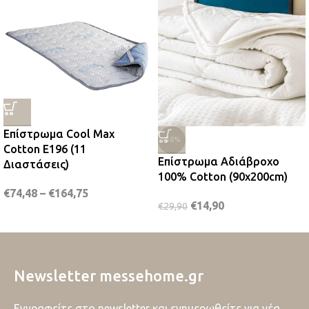
Επίστρωμα Cool Max
-50%
Cotton E196 (11
Επίστρωμα Αδιάβροχο
Διαστάσεις)
100% Cotton (90x200cm)
€
74,48
–
€
164,75
€
14,90
€
29,90
Newsletter messehome.gr
Εγγραφείτε στο newsletter και ενημερωθείτε για νέα