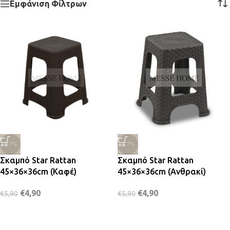
Εμφάνιση Φίλτρων
-17%
-17%
Σκαμπό Star Rattan
Σκαμπό Star Rattan
45×36×36cm (Καφέ)
45×36×36cm (Ανθρακί)
€
4,90
€
4,90
€
5,90
€
5,90