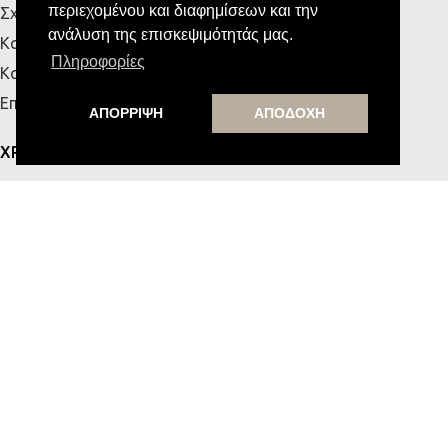
περιεχομένου και διαφημίσεων και την
Σχετικά με εμάς
ανάλυση της επισκεψιμότητάς μας.
Κατάστημα Πάτρας
Πληροφορίες
Κατάστημα Κρήτης
Επικοινωνία
ΑΠΟΡΡΙΨΗ
ΑΠΟΔΟΧΗ
ΧΡΗΣΙΜΑ
Αναζήτηση Παραγγελίας
Τρόποι Αποστολής & Πληρωμής
Πολιτική Απορρήτου
Όροι Χρήσης
Blog
MESSE HOME
Υποστήριξη από την