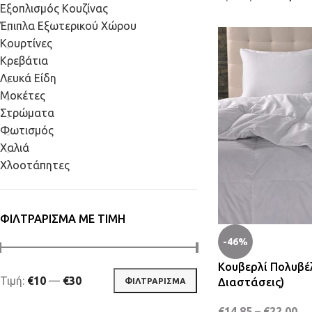
Εξοπλισμός Κουζίνας
Έπιπλα Εξωτερικού Χώρου
Κουρτίνες
Κρεβάτια
Λευκά Είδη
Μοκέτες
Στρώματα
Φωτισμός
Χαλιά
Χλοοτάπητες
ΦΙΛΤΡΆΡΙΣΜΑ ΜΕ ΤΙΜΉ
-46%
Κουβερλί Πολυβέ
Τιμή:
€10
—
€30
Διαστάσεις)
ΦΙΛΤΡΆΡΙΣΜΑ
€
14,85
–
€
22,00