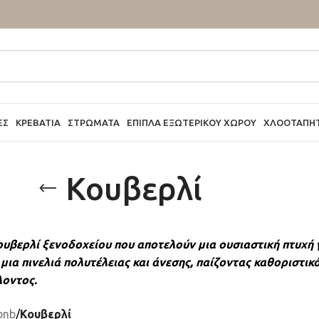
ΕΣ
ΚΡΕΒΆΤΙΑ
ΣΤΡΏΜΑΤΑ
ΈΠΙΠΛΑ ΕΞΩΤΕΡΙΚΟΎ ΧΏΡΟΥ
ΧΛΟΟΤΆΠΗ
Κουβερλί
υβερλί ξενοδοχείου που αποτελούν μια ουσιαστική πτυχή γ
μια πινελιά πολυτέλειας και άνεσης, παίζοντας καθοριστικ
λοντος.
bnb
/
Κουβερλί