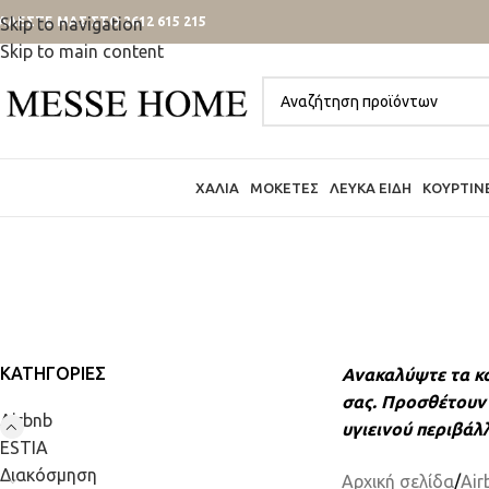
ΑΛΕΣΤΕ ΜΑΣ ΣΤΟ 2612 615 215
Skip to navigation
Skip to main content
ΧΑΛΙΆ
ΜΟΚΈΤΕΣ
ΛΕΥΚΆ ΕΊΔΗ
ΚΟΥΡΤΊΝ
ΚΑΤΗΓΟΡΊΕΣ
Ανακαλύψτε τα κο
σας. Προσθέτουν 
Airbnb
υγιεινού περιβάλ
ESTIA
Διακόσμηση
Αρχική σελίδα
/
Air