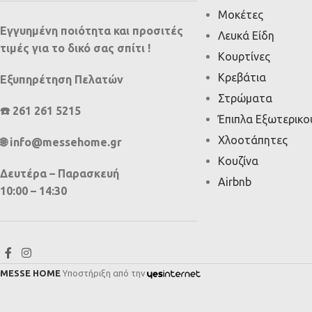
Μοκέτες
Εγγυημένη ποιότητα και προσιτές
Λευκά Είδη
τιμές για το δικό σας σπίτι !
Κουρτίνες
Κρεβάτια
Εξυπηρέτηση Πελατών
Στρώματα
☎️ 261 261 5215
Έπιπλα Εξωτερικ
Χλοοτάπητες
🌐 info@messehome.gr
Κουζίνα
Δευτέρα – Παρασκευή
Airbnb
10:00 – 14:30
MESSE HOME
Υποστήριξη από την