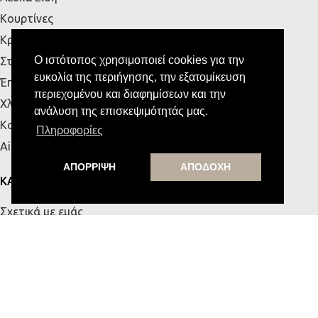
Κουρτίνες
Κρεβάτια
Ο ιστότοπος χρησιμοποιεί cookies για την
Στρώματα
ευκολία της περιήγησης, την εξατομίκευση
Έπιπλα Εξωτερικού Χώρου
περιεχομένου και διαφημίσεων και την
Χλοοτάπητες
ανάλυση της επισκεψιμότητάς μας.
Κουζίνα
Πληροφορίες
Airbnb
ΑΠΟΡΡΙΨΗ
ΑΠΟΔΟΧΗ
ΚΑΤΑΣΤΗΜΑΤΑ
Σχετικά με εμάς
Κατάστημα Πάτρας
Κατάστημα Κρήτης
Επικοινωνία
ΧΡΗΣΙΜΑ