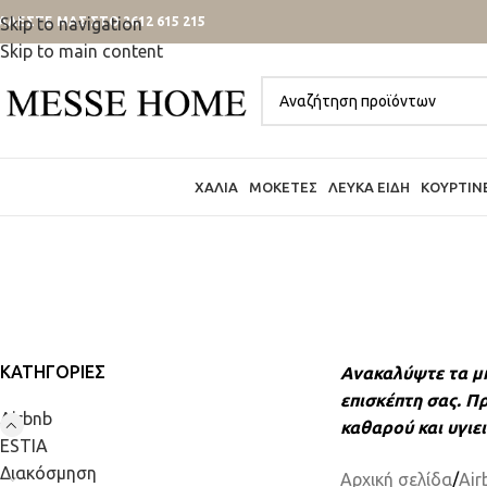
ΑΛΕΣΤΕ ΜΑΣ ΣΤΟ 2612 615 215
Skip to navigation
Skip to main content
ΧΑΛΙΆ
ΜΟΚΈΤΕΣ
ΛΕΥΚΆ ΕΊΔΗ
ΚΟΥΡΤΊΝ
ΚΑΤΗΓΟΡΊΕΣ
Ανακαλύψτε τα μπ
επισκέπτη σας. Π
Airbnb
καθαρού και υγιε
ESTIA
Διακόσμηση
Αρχική σελίδα
/
Air