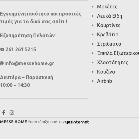
Μοκέτες
Εγγυημένη ποιότητα και προσιτές
Λευκά Είδη
τιμές για το δικό σας σπίτι !
Κουρτίνες
Κρεβάτια
Εξυπηρέτηση Πελατών
Στρώματα
☎️ 261 261 5215
Έπιπλα Εξωτερικ
Χλοοτάπητες
🌐 info@messehome.gr
Κουζίνα
Δευτέρα – Παρασκευή
Airbnb
10:00 – 14:30
MESSE HOME
Υποστήριξη από την