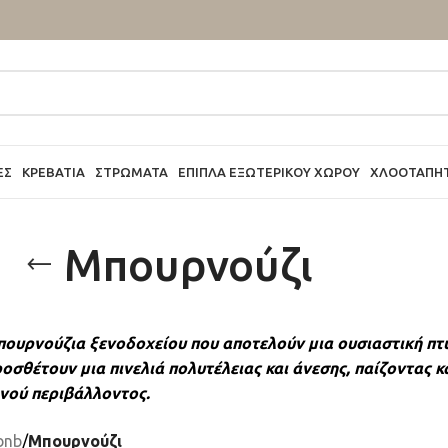
ΕΣ
ΚΡΕΒΆΤΙΑ
ΣΤΡΏΜΑΤΑ
ΈΠΙΠΛΑ ΕΞΩΤΕΡΙΚΟΎ ΧΏΡΟΥ
ΧΛΟΟΤΆΠΗ
Μπουρνούζι
ουρνούζια ξενοδοχείου που αποτελούν μια ουσιαστική πτυ
ροσθέτουν μια πινελιά πολυτέλειας και άνεσης, παίζοντας 
ινού περιβάλλοντος.
bnb
/
Μπουρνούζι