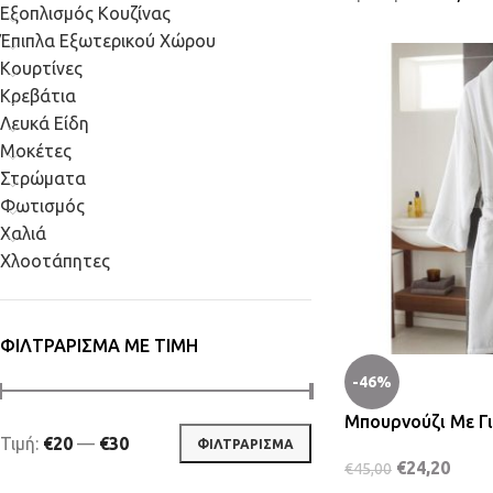
Εξοπλισμός Κουζίνας
Έπιπλα Εξωτερικού Χώρου
Κουρτίνες
Κρεβάτια
Λευκά Είδη
Μοκέτες
Στρώματα
Φωτισμός
Χαλιά
Χλοοτάπητες
ΦΙΛΤΡΆΡΙΣΜΑ ΜΕ ΤΙΜΉ
-46%
Μπουρνούζι Με Γι
Τιμή:
€20
—
€30
ΦΙΛΤΡΆΡΙΣΜΑ
€
24,20
€
45,00