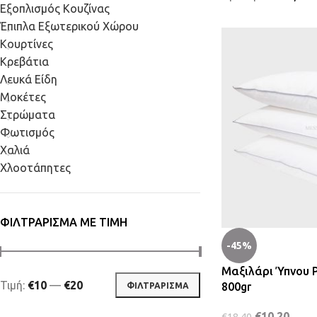
Εξοπλισμός Κουζίνας
Έπιπλα Εξωτερικού Χώρου
Κουρτίνες
Κρεβάτια
Λευκά Είδη
Μοκέτες
Στρώματα
Φωτισμός
Χαλιά
Χλοοτάπητες
ΦΙΛΤΡΆΡΙΣΜΑ ΜΕ ΤΙΜΉ
-45%
Μαξιλάρι Ύπνου 
Τιμή:
€10
—
€20
800gr
ΦΙΛΤΡΆΡΙΣΜΑ
€
10,20
€
18,40