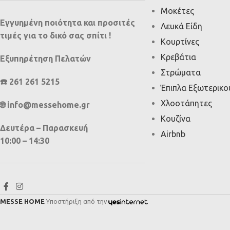
Μοκέτες
Εγγυημένη ποιότητα και προσιτές
Λευκά Είδη
τιμές για το δικό σας σπίτι !
Κουρτίνες
Κρεβάτια
Εξυπηρέτηση Πελατών
Στρώματα
☎️ 261 261 5215
Έπιπλα Εξωτερικ
Χλοοτάπητες
🌐 info@messehome.gr
Κουζίνα
Δευτέρα – Παρασκευή
Airbnb
10:00 – 14:30
MESSE HOME
Υποστήριξη από την