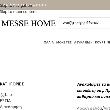
ΑΛΕΣΤΕ ΜΑΣ ΣΤΟ 2612 615 215
Skip to navigation
Skip to main content
ΧΑΛΙΆ
ΜΟΚΈΤΕΣ
ΛΕΥΚΆ ΕΊΔΗ
ΚΟΥΡΤΊΝ
ΚΑΤΗΓΟΡΊΕΣ
Ανακαλύψτε τα μα
επισκέπτη σας. Π
Airbnb
καθαρού και υγιε
ESTIA
Διακόσμηση
Αρχική σελίδα
/
Air