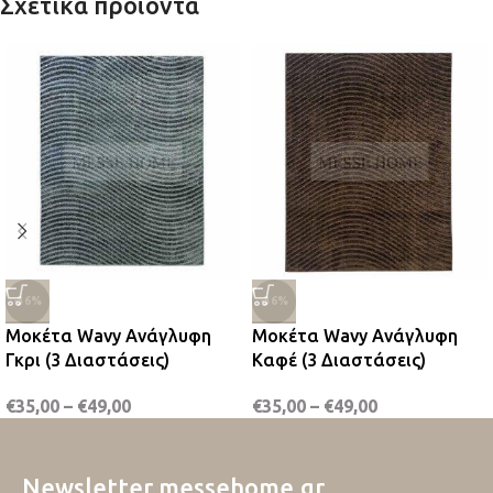
Σχετικά προϊόντα
-36%
-36%
Μοκέτα Wavy Ανάγλυφη
Μοκέτα Wavy Ανάγλυφη
Γκρι (3 Διαστάσεις)
Καφέ (3 Διαστάσεις)
€
35,00
–
€
49,00
€
35,00
–
€
49,00
Newsletter messehome.gr