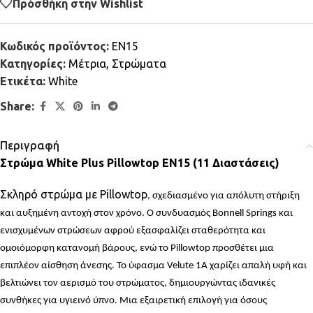
Πρόσθήκη στην Wishlist
Κωδικός προϊόντος:
EN15
Κατηγορίες:
Μέτρια
,
Στρώματα
Ετικέτα:
White
Share:
Περιγραφή
Στρώμα White Plus Pillowtop EN15 (11 Διαστάσεις)
Σκληρό στρώμα με Pillowtop
, σχεδιασμένο για απόλυτη στήριξη
και αυξημένη αντοχή στον χρόνο. Ο συνδυασμός Bonnell Springs και
ενισχυμένων στρώσεων αφρού εξασφαλίζει σταθερότητα και
ομοιόμορφη κατανομή βάρους, ενώ το Pillowtop προσθέτει μια
επιπλέον αίσθηση άνεσης. Το ύφασμα Velute 1A χαρίζει απαλή υφή και
βελτιώνει τον αερισμό του στρώματος, δημιουργώντας ιδανικές
συνθήκες για υγιεινό ύπνο. Μια εξαιρετική επιλογή για όσους