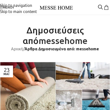
Skip to navigation
ΜΕΝΟΎ
Skip to main content
Δημοσιεύσεις
από
messehome
Αρχική
/
Άρθρα Δημοσιευμένα από: messehome
23
ΜΆΙ