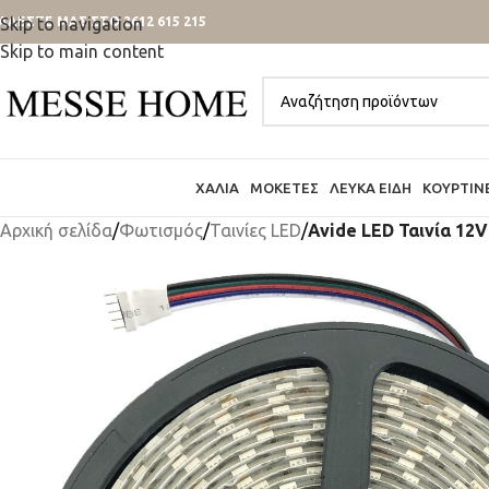
ΑΛΕΣΤΕ ΜΑΣ ΣΤΟ 2612 615 215
Skip to navigation
Skip to main content
ΧΑΛΙΆ
ΜΟΚΈΤΕΣ
ΛΕΥΚΆ ΕΊΔΗ
ΚΟΥΡΤΊΝ
Αρχική σελίδα
/
Φωτισμός
/
Ταινίες LED
/
Avide LED Ταινία 12