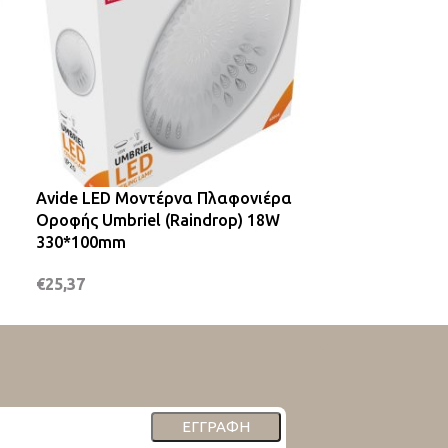
Avide LED Μοντέρνα Πλαφονιέρα
Avide LED Φω
Οροφής Umbriel (Raindrop) 18W
Ημερολόγιο 
330*100mm
€
26,06
€
25,37
ΕΓΓΡΑΦΉ