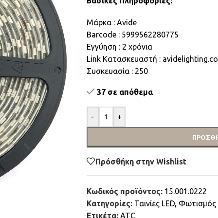
Βασικές Πληροφορίες:
Μάρκα : Avide
Barcode : 5999562280775
Εγγύηση : 2 χρόνια
Link Κατασκευαστή : avidelightin
Συσκευασία : 250
37 σε απόθεμα
-
+
ΠΡΟΣΘΉ
Πρόσθήκη στην Wishlist
Κωδικός προϊόντος:
15.001.0222
Κατηγορίες:
Ταινίες LED
,
Φωτισμός
Ετικέτα:
ATC