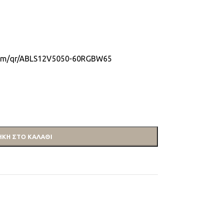
g.com/qr/ABLS12V5050-60RGBW65
ΚΗ ΣΤΟ ΚΑΛΆΘΙ