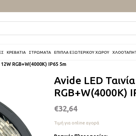
ΕΣ
ΚΡΕΒΆΤΙΑ
ΣΤΡΏΜΑΤΑ
ΈΠΙΠΛΑ ΕΞΩΤΕΡΙΚΟΎ ΧΏΡΟΥ
ΧΛΟΟΤΆΠΗ
V 12W RGB+W(4000K) IP65 5m
Avide LED Ταινί
RGB+W(4000K) I
€
32,64
Τιμή για online αγορά