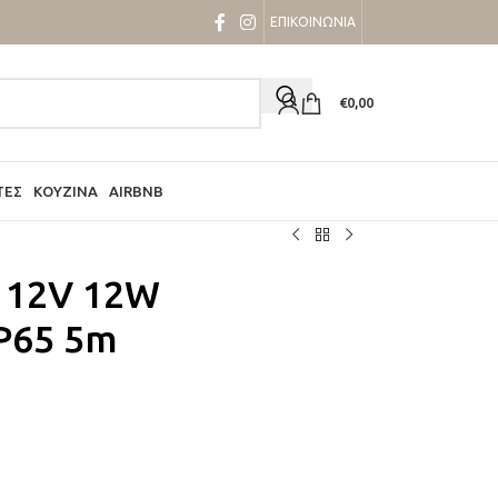
ΕΠΙΚΟΙΝΩΝΙΑ
€
0,00
ΤΕΣ
ΚΟΥΖΊΝΑ
AIRBNB
α 12V 12W
P65 5m