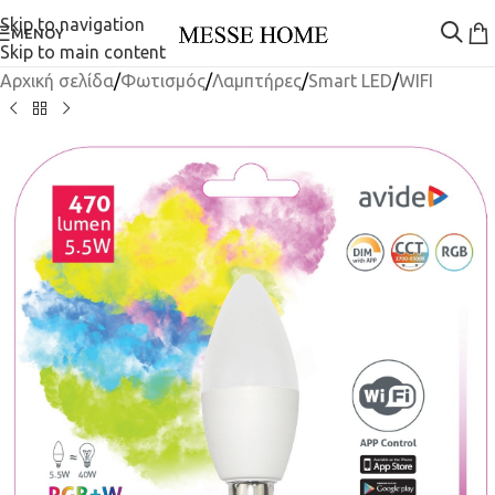
Skip to navigation
ΜΕΝΟΎ
Skip to main content
Αρχική σελίδα
/
Φωτισμός
/
Λαμπτήρες
/
Smart LED
/
WIFI