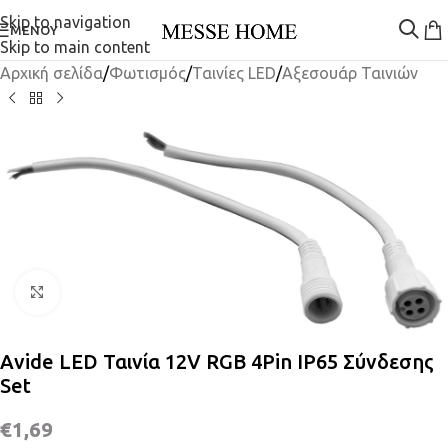
Skip to navigation
ΜΕΝΟΎ
Skip to main content
Αρχική σελίδα
/
Φωτισμός
/
Ταινίες LED
/
Αξεσουάρ Ταινιών
Κλικ για μεγέθυνση
Avide LED Ταινία 12V RGB 4Pin IP65 Σύνδεσης
Set
€
1,69