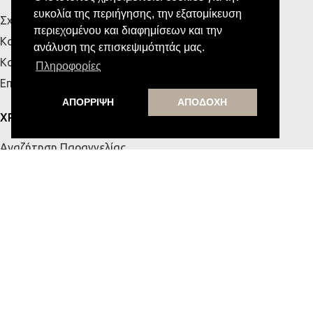
ευκολία της περιήγησης, την εξατομίκευση
Σχετικά με εμάς
περιεχομένου και διαφημίσεων και την
Κατάστημα Πάτρας
ανάλυση της επισκεψιμότητάς μας.
Κατάστημα Κρήτης
Πληροφορίες
Επικοινωνία
ΑΠΟΡΡΙΨΗ
ΑΠΟΔΟΧΗ
ΧΡΗΣΙΜΑ
Αναζήτηση Παραγγελίας
Τρόποι Αποστολής & Πληρωμής
Πολιτική Απορρήτου
Όροι Χρήσης
Blog
MESSE HOME
Υποστήριξη από την