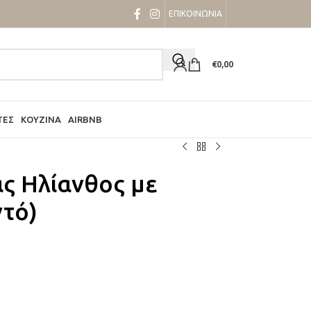
ΕΠΙΚΟΙΝΩΝΙΑ
€
0,00
ΤΕΣ
ΚΟΥΖΊΝΑ
AIRBNB
ς Ηλίανθος με
τό)