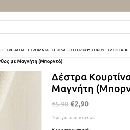
ΕΣ
ΚΡΕΒΆΤΙΑ
ΣΤΡΏΜΑΤΑ
ΈΠΙΠΛΑ ΕΞΩΤΕΡΙΚΟΎ ΧΏΡΟΥ
ΧΛΟΟΤΆΠΗ
νθος με Μαγνήτη (Μπορντό)
Δέστρα Κουρτίνα
Μαγνήτη (Μπορν
€
2,90
€
5,90
Τιμή για online αγορά