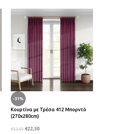
-31%
-23%
Κουρτίνα με Τρέσα 412 Μπορντό
Κουρτίνα Δίχ
(270x280cm)
Ανθρακί (270
€
22,50
€
29,90
€
32,50
€
39,00