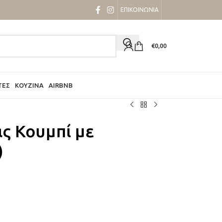
ΕΠΙΚΟΙΝΩΝΙΑ
€
0,00
ΤΕΣ
ΚΟΥΖΊΝΑ
AIRBNB
ς Κουμπί με
)