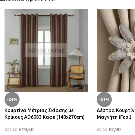
-24%
-51%
Κουρτίνα Μέτριας Σκίασης με
Δέστρα Κουρτίν
Κρίκους AD6083 Καφέ (140x270cm)
Μαγνήτη (Γκρι)
€
19,50
€
2,90
€
25,50
€
5,90