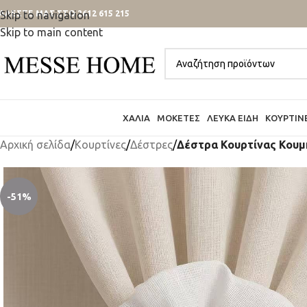
ΑΛΕΣΤΕ ΜΑΣ ΣΤΟ 2612 615 215
Skip to navigation
Skip to main content
ΧΑΛΙΆ
ΜΟΚΈΤΕΣ
ΛΕΥΚΆ ΕΊΔΗ
ΚΟΥΡΤΊΝ
Αρχική σελίδα
/
Κουρτίνες
/
Δέστρες
/
Δέστρα Κουρτίνας Κουμ
-51%