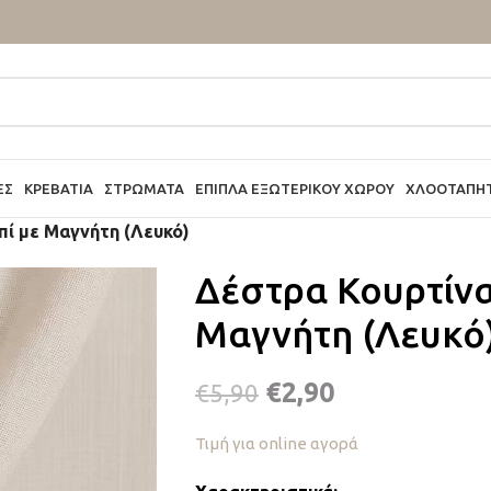
ΕΣ
ΚΡΕΒΆΤΙΑ
ΣΤΡΏΜΑΤΑ
ΈΠΙΠΛΑ ΕΞΩΤΕΡΙΚΟΎ ΧΏΡΟΥ
ΧΛΟΟΤΆΠΗ
πί με Μαγνήτη (Λευκό)
Δέστρα Κουρτίνα
Μαγνήτη (Λευκό
€
2,90
€
5,90
Τιμή για online αγορά