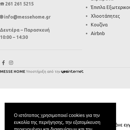
☎️ 261 261 5215
Έπιπλα Εξωτερικ
Χλοοτάπητες
🌐 info@messehome.gr
Κουζίνα
Δευτέρα – Παρασκευή
Airbnb
10:00 – 14:30
MESSE HOME
Υποστήριξη από την
Ο ιστότοπος χρησιμοποιεί cookies για την
ευκολία της περιήγησης, την εξατομίκευση
Κάνε εγ
περιεχομένου και διαφημίσεων και την