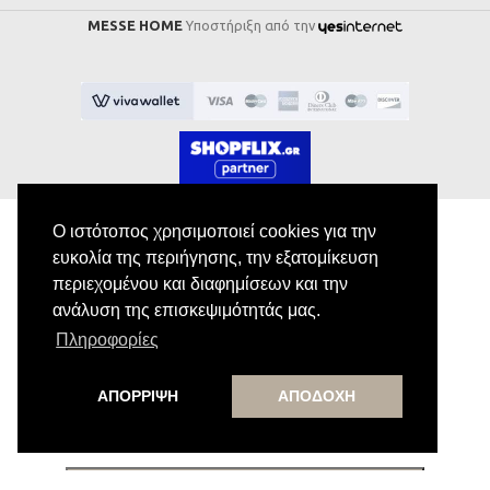
MESSE HOME
Υποστήριξη από την
Ο ιστότοπος χρησιμοποιεί cookies για την
ευκολία της περιήγησης, την εξατομίκευση
Εγγραφή στο Newsletter
περιεχομένου και διαφημίσεων και την
ανάλυση της επισκεψιμότητάς μας.
Κάνε εγγραφή στο newsletter μας για να
Πληροφορίες
λαμβάνεις αποκλειστικές προσφορές.
ΑΠΟΡΡΙΨΗ
ΑΠΟΔΟΧΗ
Εγγραφή