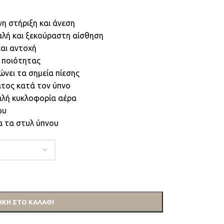
η στήριξη και άνεση
αλή και ξεκούραστη αίσθηση
και αντοχή
 ποιότητας
νει τα σημεία πίεσης
τος κατά τον ύπνο
καλή κυκλοφορία αέρα
ου
λα τα στυλ ύπνου
ΚΗ ΣΤΟ ΚΑΛΆΘΙ