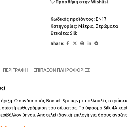
Πρόσθήκη στην Wishlist
Κωδικός προϊόντος:
EN17
Κατηγορίες:
Μέτρια
,
Στρώματα
Ετικέτα:
Silk
Share:
ΠΕΡΙΓΡΑΦΉ
ΕΠΙΠΛΈΟΝ ΠΛΗΡΟΦΟΡΊΕΣ
ις)
τήριξη. Ο συνδυασμός Bonnell Springs με πολλαπλές στρώσε
ί σωστή ευθυγράμμιση του σώματος. Το ύφασμα Silk 4A χαρίζ
εριβάλλον ύπνου. Αποτελεί ιδανική επιλογή για όσους αναζη