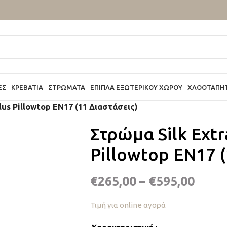
ΕΣ
ΚΡΕΒΆΤΙΑ
ΣΤΡΏΜΑΤΑ
ΈΠΙΠΛΑ ΕΞΩΤΕΡΙΚΟΎ ΧΏΡΟΥ
ΧΛΟΟΤΆΠΗ
lus Pillowtop EN17 (11 Διαστάσεις)
Στρώμα Silk Extr
Pillowtop EN17 (
€
265,00
–
€
595,00
Τιμή για online αγορά