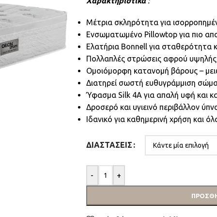
Χαρακτηριστικά
:
Μέτρια σκληρότητα για ισορροπημέν
Ενσωματωμένο Pillowtop για πιο απ
Ελατήρια Bonnell για σταθερότητα 
Πολλαπλές στρώσεις αφρού υψηλής
Ομοιόμορφη κατανομή βάρους – μειώ
Διατηρεί σωστή ευθυγράμμιση σώμα
Ύφασμα Silk 4A για απαλή υφή και 
Δροσερό και υγιεινό περιβάλλον ύπν
Ιδανικό για καθημερινή χρήση και ό
ΔΙΑΣΤΆΣΕΙΣ
-
+
ΠΡΟΣΘΉ