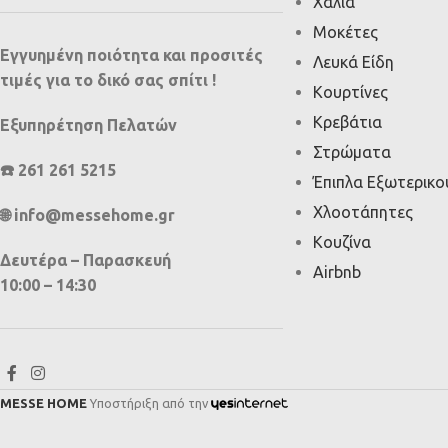
Χαλιά
Μοκέτες
Εγγυημένη ποιότητα και προσιτές
Λευκά Είδη
τιμές για το δικό σας σπίτι !
Κουρτίνες
Κρεβάτια
Εξυπηρέτηση Πελατών
Στρώματα
☎️ 261 261 5215
Έπιπλα Εξωτερικ
Χλοοτάπητες
🌐 info@messehome.gr
Κουζίνα
Δευτέρα – Παρασκευή
Airbnb
10:00 – 14:30
MESSE HOME
Υποστήριξη από την