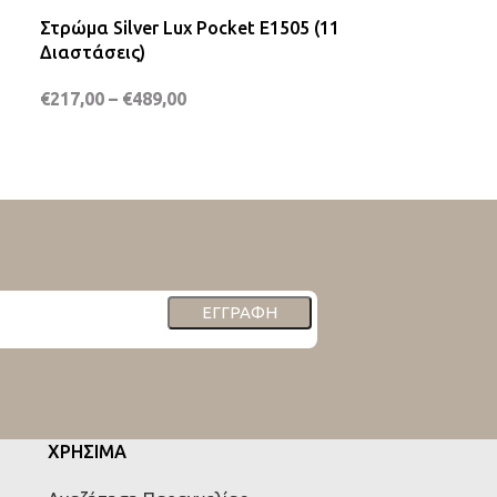
Στρώμα Silver Lux Pocket E1505 (11
Στρώμα Eco R
Διαστάσεις)
Διαστάσεις)
€
217,00
–
€
489,00
€
176,00
–
€
39
ΕΓΓΡΑΦΉ
ΧΡΗΣΙΜΑ