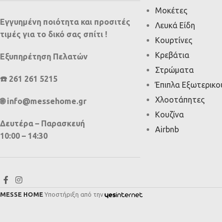
Μοκέτες
Εγγυημένη ποιότητα και προσιτές
Λευκά Είδη
τιμές για το δικό σας σπίτι !
Κουρτίνες
Κρεβάτια
Εξυπηρέτηση Πελατών
Στρώματα
☎️ 261 261 5215
Έπιπλα Εξωτερικ
Χλοοτάπητες
🌐 info@messehome.gr
Κουζίνα
Δευτέρα – Παρασκευή
Airbnb
10:00 – 14:30
MESSE HOME
Υποστήριξη από την