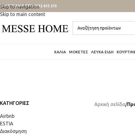
ΑΛΕΣΤΕ ΜΑΣ ΣΤΟ 2612 615 215
Skip to navigation
Skip to main content
ΧΑΛΙΆ
ΜΟΚΈΤΕΣ
ΛΕΥΚΆ ΕΊΔΗ
ΚΟΥΡΤΊΝ
ΚΑΤΗΓΟΡΊΕΣ
Αρχική σελίδα
/
Προ
Airbnb
ESTIA
Διακόσμηση