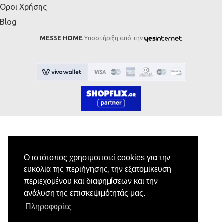
Όροι Χρήσης
Blog
MESSE HOME
Υποστήριξη από την
Εγγραφή στο Newsletter
Ο ιστότοπος χρησιμοποιεί cookies για την
ευκολία της περιήγησης, την εξατομίκευση
Κάνε εγγραφή στο newsletter μας για να
περιεχομένου και διαφημίσεων και την
λαμβάνεις αποκλειστικές προσφορές.
ανάλυση της επισκεψιμότητάς μας.
Πληροφορίες