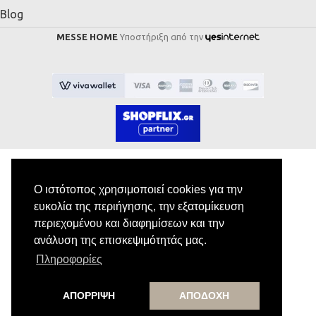
Blog
MESSE HOME
Υποστήριξη από την
Ο ιστότοπος χρησιμοποιεί cookies για την
Εγγραφή στο Newsletter
ευκολία της περιήγησης, την εξατομίκευση
περιεχομένου και διαφημίσεων και την
Κάνε εγγραφή στο newsletter μας για να
ανάλυση της επισκεψιμότητάς μας.
λαμβάνεις αποκλειστικές προσφορές.
Πληροφορίες
ΑΠΟΡΡΙΨΗ
ΑΠΟΔΟΧΗ