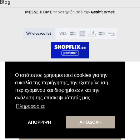
Blog
MESSE HOME
Υποστήριξη από την
Ο ιστότοπος χρησιμοποιεί cookies για την
ευκολία της περιήγησης, την εξατομίκευση
Εγγραφή στο Newsletter
περιεχομένου και διαφημίσεων και την
ανάλυση της επισκεψιμότητάς μας.
Κάνε εγγραφή στο newsletter μας για να
Πληροφορίες
λαμβάνεις αποκλειστικές προσφορές.
ΑΠΟΡΡΙΨΗ
ΑΠΟΔΟΧΗ