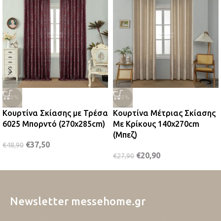
-23%
-25%
Κουρτίνα Σκίασης με Τρέσα
Κουρτίνα Μέτριας Σκίασης
6025 Μπορντό (270x285cm)
Με Κρίκους 140x270cm
(Μπεζ)
€
37,50
€
48,90
€
20,90
€
27,90
Newsletter messehome.gr