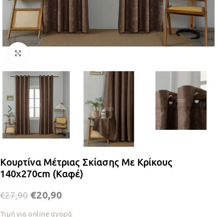
Κλικ για μεγέθυνση
Κουρτίνα Μέτριας Σκίασης Με Κρίκους
140x270cm (Καφέ)
€
20,90
€
27,90
Τιμή για online αγορά