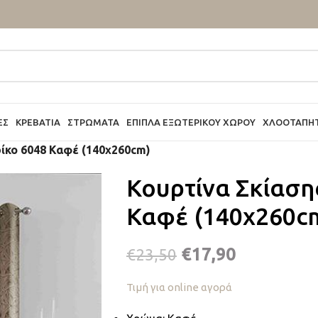
ΕΣ
ΚΡΕΒΆΤΙΑ
ΣΤΡΏΜΑΤΑ
ΈΠΙΠΛΑ ΕΞΩΤΕΡΙΚΟΎ ΧΏΡΟΥ
ΧΛΟΟΤΆΠΗ
ρίκο 6048 Καφέ (140x260cm)
Κουρτίνα Σκίαση
Καφέ (140x260c
€
17,90
€
23,50
Τιμή για online αγορά