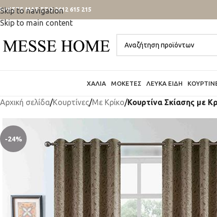
ΑΛΕΣΤΕ ΜΑΣ ΣΤΟ 2612 615 215
Skip to navigation
Skip to main content
ΧΑΛΙΆ
ΜΟΚΈΤΕΣ
ΛΕΥΚΆ ΕΊΔΗ
ΚΟΥΡΤΊΝ
Αρχική σελίδα
/
Κουρτίνες
/
Mε Κρίκο
/
Κουρτίνα Σκίασης με Κ
-24%