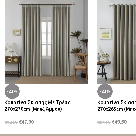
-23%
-23%
Κουρτίνα Σκίασης Με Τρέσα
Κουρτίνα Σκίασ
270x270cm (Μπεζ Άμμου)
270x265cm (Μπε
€
47,90
€
49,50
€
62,50
€
64,50