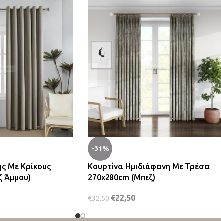
-31%
ης Με Κρίκους
Κουρτίνα Ημιδιάφανη Με Τρέσα
ζ Άμμου)
270x280cm (Μπεζ)
€
22,50
€
32,50