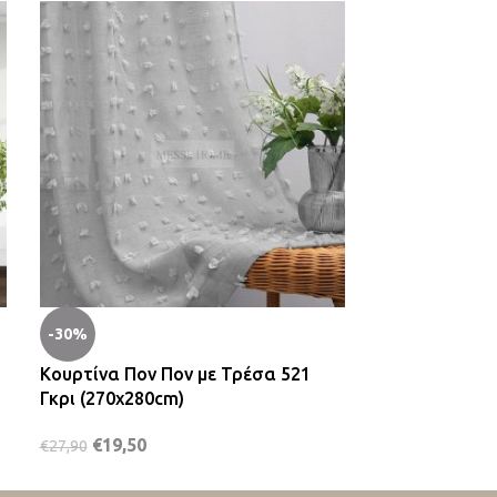
-30%
-23%
Κουρτίνα Πον Πον με Τρέσα 521
Κουρτίνα Δίχ
Γκρι (270x280cm)
Μαύρο (270x
€
19,50
€
29,90
€
27,90
€
39,00