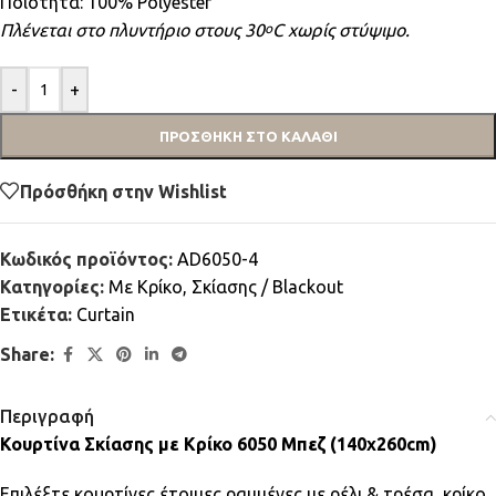
Ποιότητα: 100% Polyester
Πλένεται στο πλυντήριο στους 30
C χωρίς στύψιμο.
ο
-
+
ΠΡΟΣΘΉΚΗ ΣΤΟ ΚΑΛΆΘΙ
Πρόσθήκη στην Wishlist
Κωδικός προϊόντος:
AD6050-4
Κατηγορίες:
Mε Κρίκο
,
Σκίασης / Blackout
Ετικέτα:
Curtain
Share:
Περιγραφή
Κουρτίνα Σκίασης με Κρίκο 6050 Μπεζ (140x260cm)
Επιλέξτε κουρτίνες έτοιμες ραμμένες με ρέλι & τρέσα, κρίκο