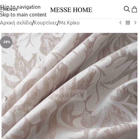
Skip to navigation
ΜΕΝΟΎ
Skip to main content
Αρχική σελίδα
/
Κουρτίνες
/
Mε Κρίκο
-28%