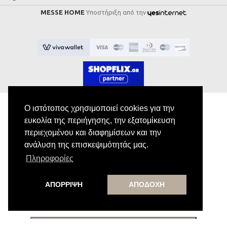
MESSE HOME
Υποστήριξη από την
Ο ιστότοπος χρησιμοποιεί cookies για την
ευκολία της περιήγησης, την εξατομίκευση
Εγγραφή στο Newsletter
περιεχομένου και διαφημίσεων και την
ανάλυση της επισκεψιμότητάς μας.
Κάνε εγγραφή στο newsletter μας για να
Πληροφορίες
λαμβάνεις αποκλειστικές προσφορές.
ΑΠΟΡΡΙΨΗ
ΑΠΟΔΟΧΗ
Εγγραφή