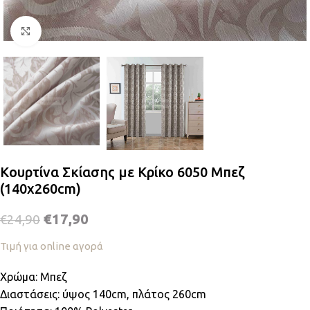
Κλικ για μεγέθυνση
Κουρτίνα Σκίασης με Κρίκο 6050 Μπεζ
(140x260cm)
€
17,90
€
24,90
Τιμή για online αγορά
Χρώμα: Μπεζ
Διαστάσεις: ύψος 140cm, πλάτος 260cm