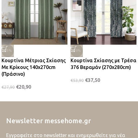
-25%
-30%
Κουρτίνα Μέτριας Σκίασης
Κουρτίνα Σκίασης με Τρέσα
Με Κρίκους 140x270cm
376 Βεραμάν (270x280cm)
(Πράσινο)
€
37,50
€
53,90
€
20,90
€
27,90
Newsletter messehome.gr
Εγγραφείτε στο newsletter και ενημερωθείτε για νέα