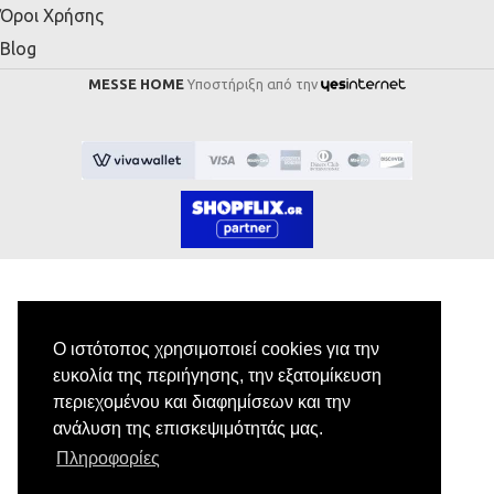
Όροι Χρήσης
Blog
MESSE HOME
Υποστήριξη από την
Εγγραφή στο Newsletter
Ο ιστότοπος χρησιμοποιεί cookies για την
ευκολία της περιήγησης, την εξατομίκευση
Κάνε εγγραφή στο newsletter μας για να
περιεχομένου και διαφημίσεων και την
λαμβάνεις αποκλειστικές προσφορές.
ανάλυση της επισκεψιμότητάς μας.
Πληροφορίες