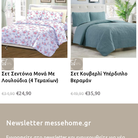
-29%
-28%
Σετ Σεντόνια Μονά Με
Σετ Κουβερλί Υπέρδιπλο
Λουλούδια (4 Τεμαχίων)
Βεραμάν
€
24,90
€
35,90
€
34,90
€
49,90
Newsletter messehome.gr
Εγγραφείτε στο newsletter και ενημερωθείτε για νέα