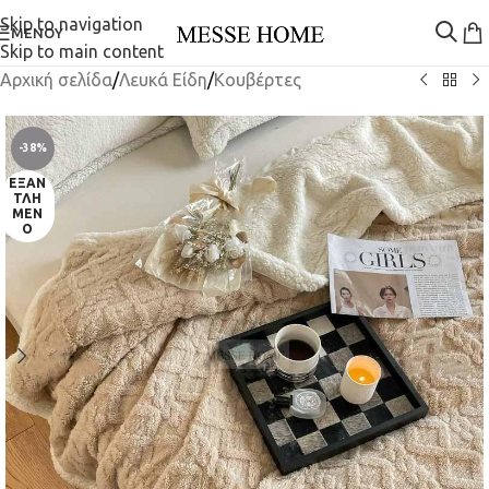
Skip to navigation
ΜΕΝΟΎ
Skip to main content
Αρχική σελίδα
/
Λευκά Είδη
/
Κουβέρτες
-38%
ΕΞΑΝ
ΤΛΗ
ΜΈΝ
Ο