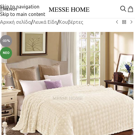
Skip to navigation
ΜΕΝΟΎ
Skip to main content
Αρχική σελίδα
/
Λευκά Είδη
/
Κουβέρτες
-33%
ΝΈΟ