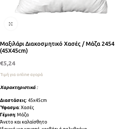
Κλικ για μεγέθυνση
Μαξιλάρι Διακοσμητικό Χασές / Μάζα 2454
(45Χ45cm)
€
5,24
Τιμή για online αγορά
Χαρακτηριστικά
:
Διαστάσεις
: 45x45cm
Ύφασμα
: Χασές
Γέμιση
: Μάζα
Άνετο και καλαίσθητο