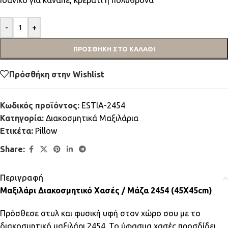
Ιδανικό για καναπέ, κρεβάτι ή πολυθρόνα
-
+
ΠΡΟΣΘΉΚΗ ΣΤΟ ΚΑΛΆΘΙ
Πρόσθήκη στην Wishlist
Κωδικός προϊόντος:
ESTIA-2454
Κατηγορία:
Διακοσμητικά Μαξιλάρια
Ετικέτα:
Pillow
Share:
Περιγραφή
Μαξιλάρι Διακοσμητικό Χασές / Μάζα 2454 (45Χ45cm)
Πρόσθεσε στυλ και φυσική υφή στον χώρο σου με το
διακοσμητικό μαξιλάρι 2454. Το ύφασμα χασές προσδίδει