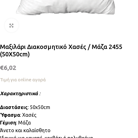
Κλικ για μεγέθυνση
Μαξιλάρι Διακοσμητικό Χασές / Μάζα 2455
(50Χ50cm)
€
6,02
Τιμή για online αγορά
Χαρακτηριστικά
:
Διαστάσεις
: 50x50cm
Ύφασμα
: Χασές
Γέμιση
: Μάζα
Άνετο και καλαίσθητο