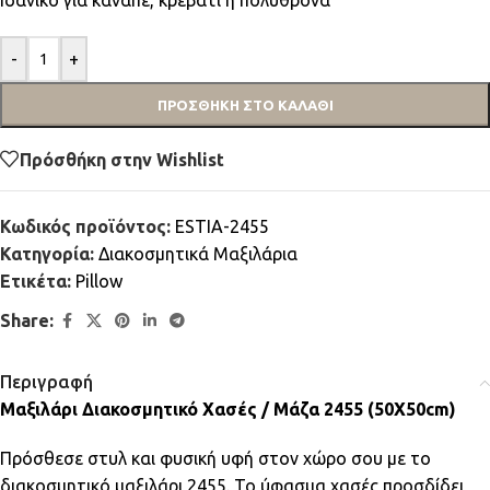
Ιδανικό για καναπέ, κρεβάτι ή πολυθρόνα
-
+
ΠΡΟΣΘΉΚΗ ΣΤΟ ΚΑΛΆΘΙ
Πρόσθήκη στην Wishlist
Κωδικός προϊόντος:
ESTIA-2455
Κατηγορία:
Διακοσμητικά Μαξιλάρια
Ετικέτα:
Pillow
Share:
Περιγραφή
Μαξιλάρι Διακοσμητικό Χασές / Μάζα 2455 (50Χ50cm)
Πρόσθεσε στυλ και φυσική υφή στον χώρο σου με το
διακοσμητικό μαξιλάρι 2455. Το ύφασμα χασές προσδίδει