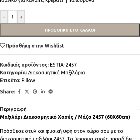
Ιδανικό για καναπέ, κρεβάτι ή πολυθρόνα
-
+
ΠΡΟΣΘΉΚΗ ΣΤΟ ΚΑΛΆΘΙ
Πρόσθήκη στην Wishlist
Κωδικός προϊόντος:
ESTIA-2457
Κατηγορία:
Διακοσμητικά Μαξιλάρια
Ετικέτα:
Pillow
Share:
Περιγραφή
Μαξιλάρι Διακοσμητικό Χασές / Μάζα 2457 (60Χ60cm)
Πρόσθεσε στυλ και φυσική υφή στον χώρο σου με το
διακοσμητικό μαξιλάρι 2457. Το ύφασμα χασές προσδίδει