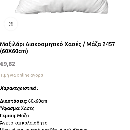
Κλικ για μεγέθυνση
Μαξιλάρι Διακοσμητικό Χασές / Μάζα 2457
(60Χ60cm)
€
9,82
Τιμή για online αγορά
Χαρακτηριστικά
:
Διαστάσεις
: 60x60cm
Ύφασμα
: Χασές
Γέμιση
: Μάζα
Άνετο και καλαίσθητο