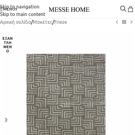
Skip to navigation
ΜΕΝΟΎ
Skip to main content
Αρχική σελίδα
/
Μοκέτες
/
Frieze
ΕΞΑΝ
ΤΛΗ
ΜΈΝ
Ο