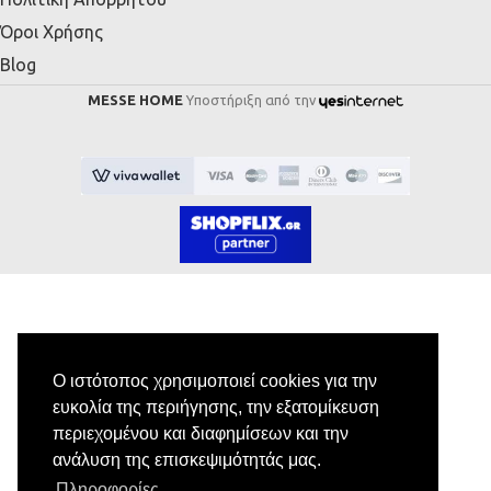
Όροι Χρήσης
Blog
MESSE HOME
Υποστήριξη από την
Εγγραφή στο Newsletter
Ο ιστότοπος χρησιμοποιεί cookies για την
ευκολία της περιήγησης, την εξατομίκευση
Κάνε εγγραφή στο newsletter μας για να
περιεχομένου και διαφημίσεων και την
λαμβάνεις αποκλειστικές προσφορές.
ανάλυση της επισκεψιμότητάς μας.
Πληροφορίες