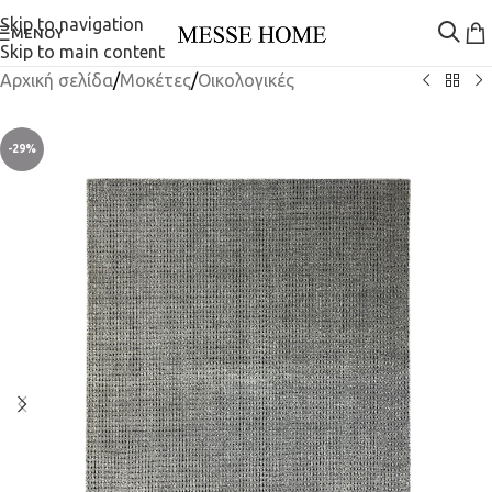
Skip to navigation
ΜΕΝΟΎ
Skip to main content
Αρχική σελίδα
/
Μοκέτες
/
Οικολογικές
-29%